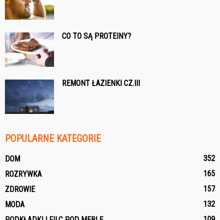
CO TO SĄ PROTEINY?
REMONT ŁAZIENKI CZ.III
POPULARNE KATEGORIE
352
DOM
165
ROZRYWKA
157
ZDROWIE
132
MODA
109
PODKŁADKI I FILC POD MEBLE