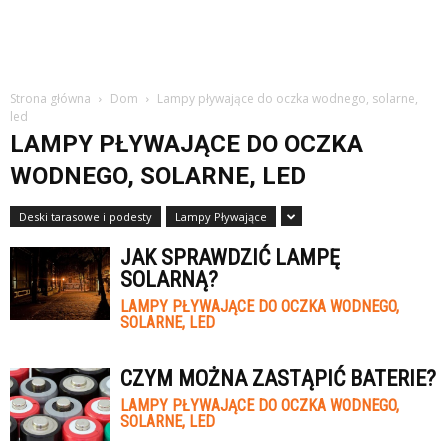
Strona główna
Dom
Lampy pływające do oczka wodnego, solarne,
led
LAMPY PŁYWAJĄCE DO OCZKA
WODNEGO, SOLARNE, LED
Deski tarasowe i podesty
Lampy Pływające
JAK SPRAWDZIĆ LAMPĘ
SOLARNĄ?
LAMPY PŁYWAJĄCE DO OCZKA WODNEGO,
SOLARNE, LED
CZYM MOŻNA ZASTĄPIĆ BATERIE?
LAMPY PŁYWAJĄCE DO OCZKA WODNEGO,
SOLARNE, LED