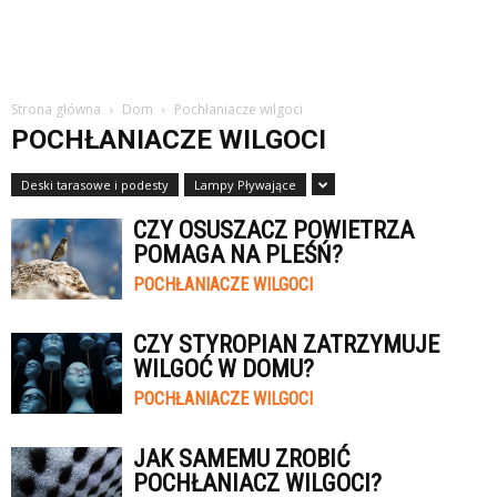
Strona główna
Dom
Pochłaniacze wilgoci
POCHŁANIACZE WILGOCI
Deski tarasowe i podesty
Lampy Pływające
CZY OSUSZACZ POWIETRZA
POMAGA NA PLEŚŃ?
POCHŁANIACZE WILGOCI
CZY STYROPIAN ZATRZYMUJE
WILGOĆ W DOMU?
POCHŁANIACZE WILGOCI
JAK SAMEMU ZROBIĆ
POCHŁANIACZ WILGOCI?