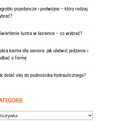
grobki pojedyncze i podwójne – który rodzaj
ybrać?
wietlenie lustra w łazience – co wybrać?
kra karma dla seniora: jak ułatwić jedzenie i
adbać o formę
k dolać olej do podnośnika hydraulicznego?
ATEGORIE
tegorie