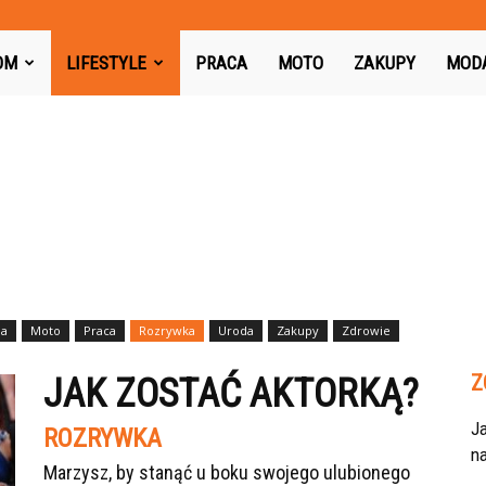
azon.pl
OM
LIFESTYLE
PRACA
MOTO
ZAKUPY
MOD
a
Moto
Praca
Rozrywka
Uroda
Zakupy
Zdrowie
Z
JAK ZOSTAĆ AKTORKĄ?
J
ROZRYWKA
na
Marzysz, by stanąć u boku swojego ulubionego