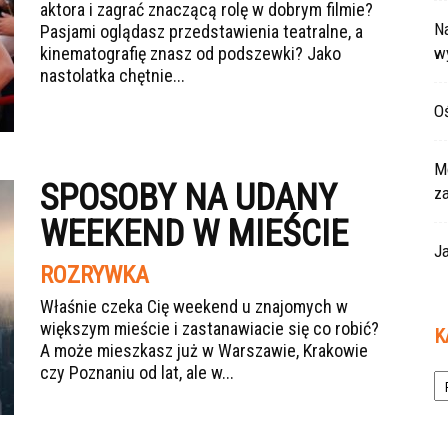
aktora i zagrać znaczącą rolę w dobrym filmie?
Na
Pasjami oglądasz przedstawienia teatralne, a
kinematografię znasz od podszewki? Jako
w
nastolatka chętnie...
Oś
Mo
SPOSOBY NA UDANY
z
WEEKEND W MIEŚCIE
Ja
ROZRYWKA
Właśnie czeka Cię weekend u znajomych w
większym mieście i zastanawiacie się co robić?
K
A może mieszkasz już w Warszawie, Krakowie
Ka
czy Poznaniu od lat, ale w...