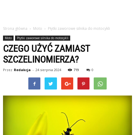
Strona główna
Moto
Płytki zaworowe silnika do motocykli
Moto
Płytki zaworowe silnika do motocykli
CZEGO UŻYĆ ZAMIAST
SZCZELINOMIERZA?
Przez
Redakcja
-
24 sierpnia 2024
719
0