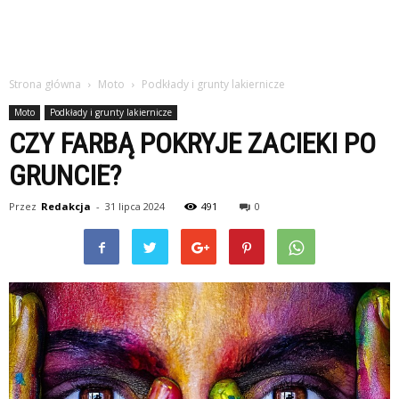
Strona główna
Moto
Podkłady i grunty lakiernicze
Moto
Podkłady i grunty lakiernicze
CZY FARBĄ POKRYJE ZACIEKI PO
GRUNCIE?
Przez
Redakcja
-
31 lipca 2024
491
0