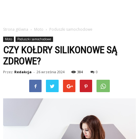
Strona główna
Moto
Poduszki samochodowe
Moto
Poduszki samochodowe
CZY KOŁDRY SILIKONOWE SĄ
ZDROWE?
Przez
Redakcja
-
26 września 2024
384
0