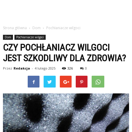
Strona główna
Dom
Pochłaniacze wilgoci
Dom
Pochłaniacze wilgoci
CZY POCHŁANIACZ WILGOCI
JEST SZKODLIWY DLA ZDROWIA?
Przez
Redakcja
-
4 lutego 2025
326
0