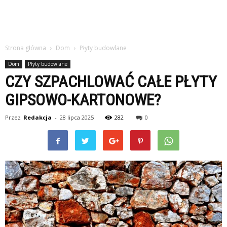
Strona główna
Dom
Płyty budowlane
Dom
Płyty budowlane
CZY SZPACHLOWAĆ CAŁE PŁYTY
GIPSOWO-KARTONOWE?
Przez
Redakcja
-
28 lipca 2025
282
0