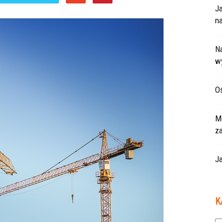
J
na
Na
w
Oś
Mo
z
Ja
K
Ka