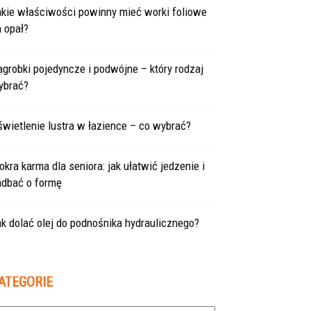
akie właściwości powinny mieć worki foliowe
 opał?
grobki pojedyncze i podwójne – który rodzaj
ybrać?
wietlenie lustra w łazience – co wybrać?
kra karma dla seniora: jak ułatwić jedzenie i
adbać o formę
k dolać olej do podnośnika hydraulicznego?
ATEGORIE
tegorie