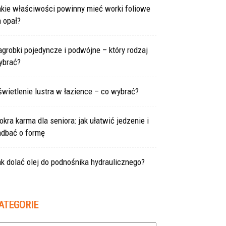
akie właściwości powinny mieć worki foliowe
 opał?
grobki pojedyncze i podwójne – który rodzaj
ybrać?
wietlenie lustra w łazience – co wybrać?
kra karma dla seniora: jak ułatwić jedzenie i
adbać o formę
k dolać olej do podnośnika hydraulicznego?
ATEGORIE
tegorie