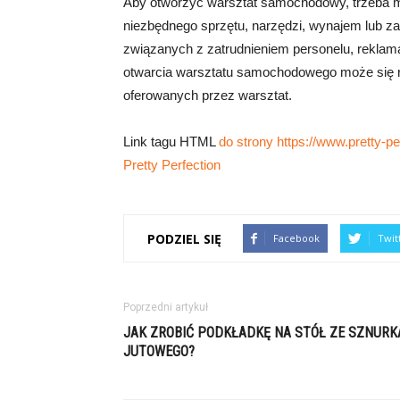
Aby otworzyć warsztat samochodowy, trzeba m
niezbędnego sprzętu, narzędzi, wynajem lub za
związanych z zatrudnieniem personelu, reklam
otwarcia warsztatu samochodowego może się róż
oferowanych przez warsztat.
Link tagu HTML
do strony https://www.pretty-per
Pretty Perfection
PODZIEL SIĘ
Facebook
Twit
Poprzedni artykuł
JAK ZROBIĆ PODKŁADKĘ NA STÓŁ ZE SZNURK
JUTOWEGO?