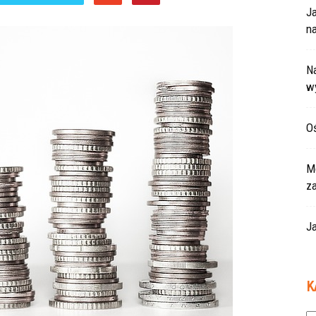
J
na
Na
w
Oś
Mo
z
Ja
K
Ka