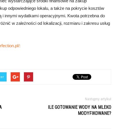
ieć wystarczające środki finansowe na zakup
kup odpowiedniego lokalu, a także na pokrycie kosztów
ą i innymi wydatkami operacyjnymi. Kwota potrzebna do
nić w zależności od lokalizacji, rozmiaru i zakresu usług
fection.pl/:
ter
Następny artykuł
A
ILE GOTOWANIE WODY NA MLEKO
MODYFIKOWANE?