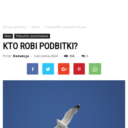
Strona główna
Moto
Podsufitki samochodowe
Moto
Podsufitki samochodowe
KTO ROBI PODBITKI?
Przez
Redakcja
-
5 września 2024
366
0