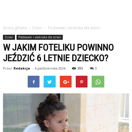
Strona główna
Dzieci
Podstawki i siedziska dla dzieci
Dzieci
Podstawki i siedziska dla dzieci
W JAKIM FOTELIKU POWINNO
JEŹDZIĆ 6 LETNIE DZIECKO?
Przez
Redakcja
-
6 października 2024
395
0