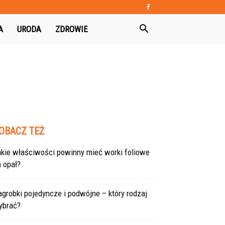
A
URODA
ZDROWIE
OBACZ TEŻ
akie właściwości powinny mieć worki foliowe
 opał?
grobki pojedyncze i podwójne – który rodzaj
ybrać?