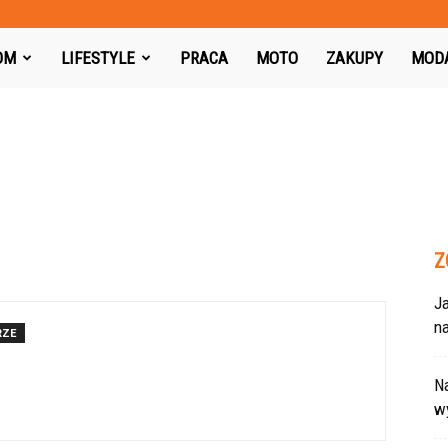
azon.pl
OM
LIFESTYLE
PRACA
MOTO
ZAKUPY
MOD
Z
J
na
RZE
Na
w