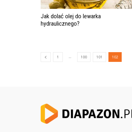
Jak dolać olej do lewarka
hydraulicznego?
...
1
100
101
102