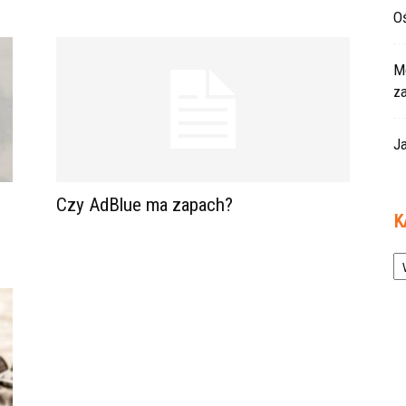
Oś
Mo
z
Ja
Czy AdBlue ma zapach?
K
Ka