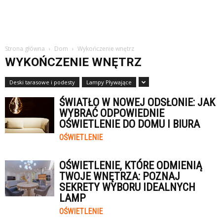
Strona główna
Dom
Wykończenie wnętrz
WYKOŃCZENIE WNĘTRZ
Deski tarasowe i podesty
Lampy Pływające
ŚWIATŁO W NOWEJ ODSŁONIE: JAK
WYBRAĆ ODPOWIEDNIE
OŚWIETLENIE DO DOMU I BIURA
OŚWIETLENIE
OŚWIETLENIE, KTÓRE ODMIENIĄ
TWOJE WNĘTRZA: POZNAJ
SEKRETY WYBORU IDEALNYCH
LAMP
OŚWIETLENIE