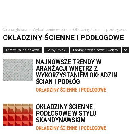
Strona główna
Wykończenie wnętrz
Okładziny ścienne i podłogowe
OKŁADZINY ŚCIENNE I PODŁOGOWE
Armatura łazienkowa
Farby i tynki
Kabiny prysznicowe i wanny
NAJNOWSZE TRENDY W
ARANŻACJI WNĘTRZ Z
WYKORZYSTANIEM OKŁADZIN
ŚCIAN I PODŁÓG
OKŁADZINY ŚCIENNE I PODŁOGOWE
OKŁADZINY ŚCIENNE I
PODŁOGOWE W STYLU
SKANDYNAWSKIM
OKŁADZINY ŚCIENNE I PODŁOGOWE