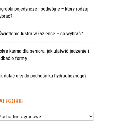
grobki pojedyncze i podwójne – który rodzaj
ybrać?
wietlenie lustra w łazience – co wybrać?
kra karma dla seniora: jak ułatwić jedzenie i
adbać o formę
k dolać olej do podnośnika hydraulicznego?
ATEGORIE
tegorie