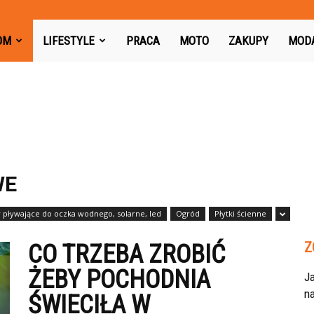
azon.pl
OM
LIFESTYLE
PRACA
MOTO
ZAKUPY
MOD
WE
pływające do oczka wodnego, solarne, led
Ogród
Płytki ścienne
Z
CO TRZEBA ZROBIĆ
ŻEBY POCHODNIA
J
na
ŚWIECIŁA W