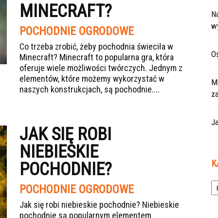
MINECRAFT?
Na
w
POCHODNIE OGRODOWE
Co trzeba zrobić, żeby pochodnia świeciła w
Oś
Minecraft? Minecraft to popularna gra, która
oferuje wiele możliwości twórczych. Jednym z
elementów, które możemy wykorzystać w
Mo
naszych konstrukcjach, są pochodnie....
z
Ja
JAK SIĘ ROBI
NIEBIESKIE
K
POCHODNIE?
Ka
POCHODNIE OGRODOWE
Jak się robi niebieskie pochodnie? Niebieskie
pochodnie są popularnym elementem