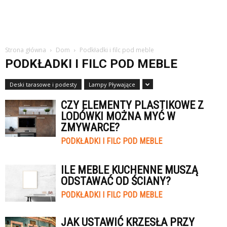
Strona główna
Dom
Podkładki i filc pod meble
PODKŁADKI I FILC POD MEBLE
Deski tarasowe i podesty
Lampy Pływające
CZY ELEMENTY PLASTIKOWE Z
LODÓWKI MOŻNA MYĆ W
ZMYWARCE?
PODKŁADKI I FILC POD MEBLE
ILE MEBLE KUCHENNE MUSZĄ
ODSTAWAĆ OD ŚCIANY?
PODKŁADKI I FILC POD MEBLE
JAK USTAWIĆ KRZESŁA PRZY