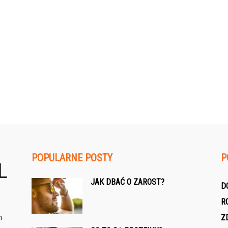
POPULARNE POSTY
P
JAK DBAĆ O ZAROST?
D
R
h
Z