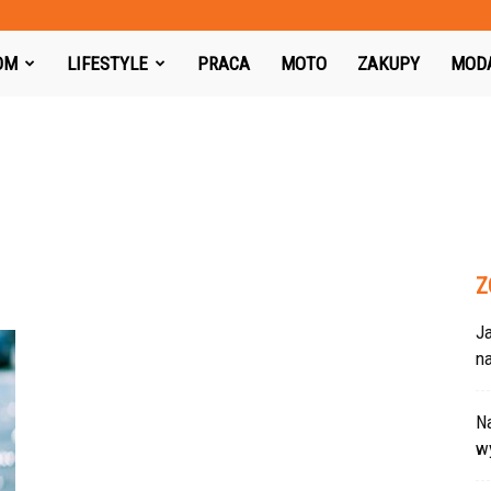
azon.pl
OM
LIFESTYLE
PRACA
MOTO
ZAKUPY
MOD
Z
J
na
Na
w