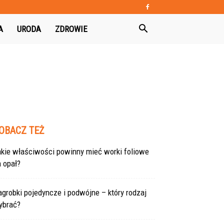
A
URODA
ZDROWIE
OBACZ TEŻ
akie właściwości powinny mieć worki foliowe
 opał?
grobki pojedyncze i podwójne – który rodzaj
ybrać?