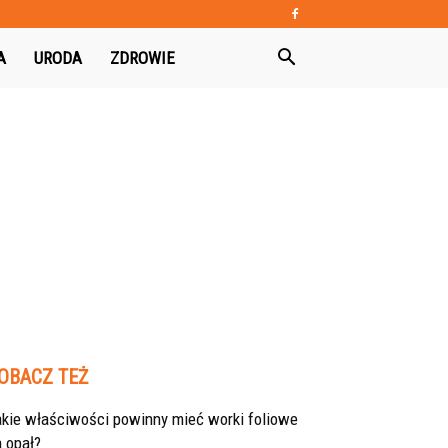
A
URODA
ZDROWIE
OBACZ TEŻ
akie właściwości powinny mieć worki foliowe
 opał?