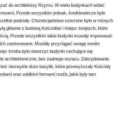
iązać do architektury Rzymu. W wielu budynkach widać
esami. Przede wszystkim jednak, średniowiecze było
zelkie podziały. Chrześcijaństwo szerzone było w różnych
yłą głównie z budową Kościołów i miejsc świętych, które
ością. Przede wszystkim takie budynki musiały imponować
w nich zastosowane. Musiały przyciągać uwagę swoim
ęc trzeba było stworzyć budynki cechujące się
le architektoniczne, bez żadnego wyrazu. Zdecydowanie
nież niezwykle dużo bazylik, które przewyższały Kościoły
iami oraz wielkimi formami rzeźb, jakie były tam