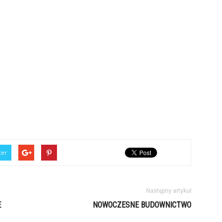
ter
Następny artykuł
E
NOWOCZESNE BUDOWNICTWO