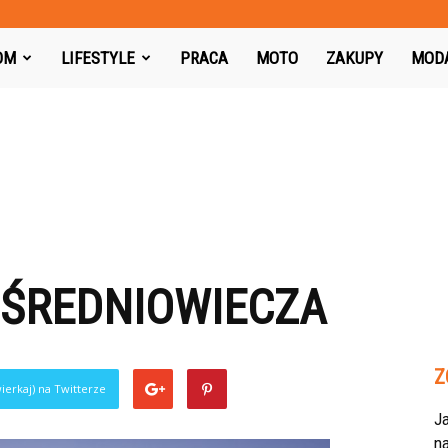
azon.pl
OM
LIFESTYLE
PRACA
MOTO
ZAKUPY
MOD
 ŚREDNIOWIECZA
Z
ierkaj) na Twitterze
J
na