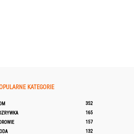
OPULARNE KATEGORIE
352
OM
165
OZRYWKA
157
DROWIE
132
ODA