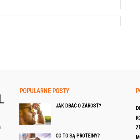
POPULARNE POSTY
P
JAK DBAĆ O ZAROST?
D
R
h
Z
CO TO SĄ PROTEINY?
M