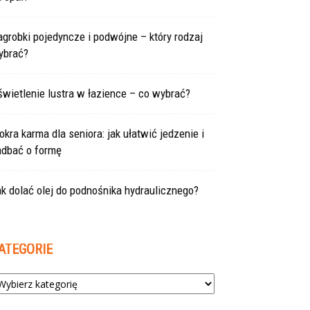
grobki pojedyncze i podwójne – który rodzaj
ybrać?
wietlenie lustra w łazience – co wybrać?
kra karma dla seniora: jak ułatwić jedzenie i
adbać o formę
k dolać olej do podnośnika hydraulicznego?
ATEGORIE
tegorie