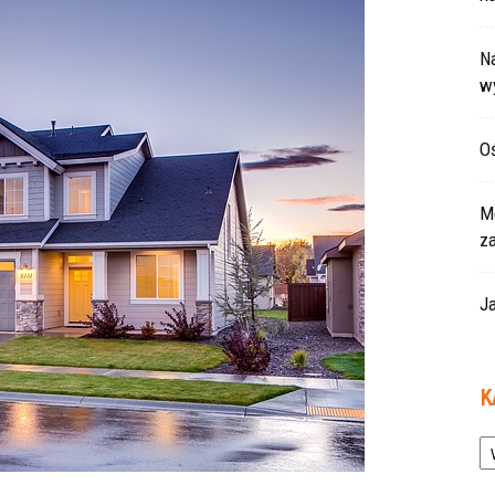
Na
w
Oś
Mo
z
Ja
K
Ka