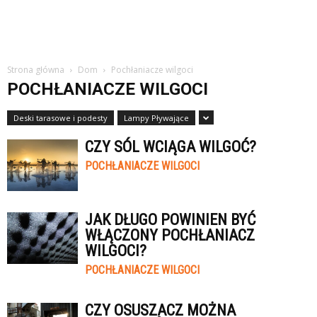
Strona główna
Dom
Pochłaniacze wilgoci
POCHŁANIACZE WILGOCI
Deski tarasowe i podesty
Lampy Pływające
CZY SÓL WCIĄGA WILGOĆ?
POCHŁANIACZE WILGOCI
JAK DŁUGO POWINIEN BYĆ
WŁĄCZONY POCHŁANIACZ
WILGOCI?
POCHŁANIACZE WILGOCI
CZY OSUSZACZ MOŻNA