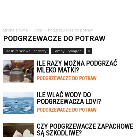
Strona główna
Dom
Podgrzewacze do potraw
PODGRZEWACZE DO POTRAW
Deski tarasowe i podesty
Lampy Pływające
ILE RAZY MOŻNA PODGRZAĆ
MLEKO MATKI?
PODGRZEWACZE DO POTRAW
ILE WLAĆ WODY DO
PODGRZEWACZA LOVI?
PODGRZEWACZE DO POTRAW
CZY PODGRZEWACZE ZAPACHOWE
SĄ SZKODLIWE?