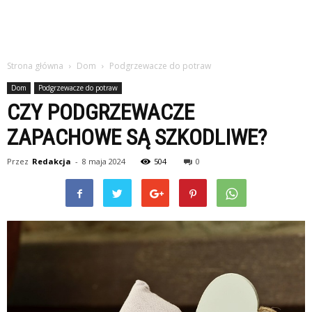
Strona główna
Dom
Podgrzewacze do potraw
Dom
Podgrzewacze do potraw
CZY PODGRZEWACZE
ZAPACHOWE SĄ SZKODLIWE?
Przez
Redakcja
-
8 maja 2024
504
0