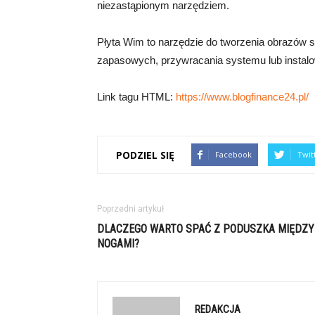
niezastąpionym narzędziem.
Płyta Wim to narzędzie do tworzenia obrazów 
zapasowych, przywracania systemu lub insta
Link tagu HTML:
https://www.blogfinance24.pl/
PODZIEL SIĘ
Facebook
Twit
Poprzedni artykuł
DLACZEGO WARTO SPAĆ Z PODUSZKA MIĘDZY
NOGAMI?
REDAKCJA