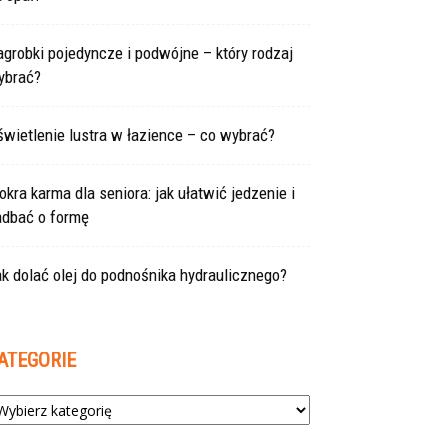
grobki pojedyncze i podwójne – który rodzaj
ybrać?
wietlenie lustra w łazience – co wybrać?
kra karma dla seniora: jak ułatwić jedzenie i
adbać o formę
k dolać olej do podnośnika hydraulicznego?
ATEGORIE
tegorie