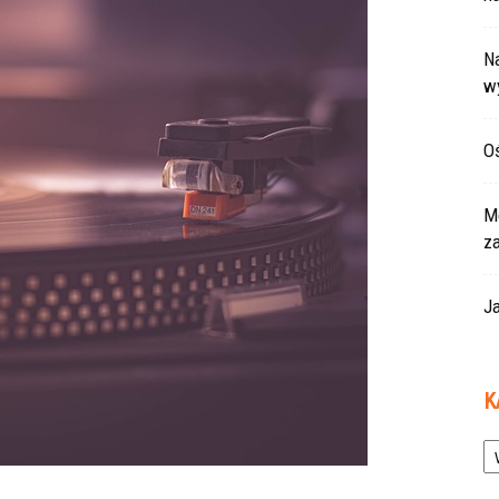
Na
w
Oś
Mo
z
Ja
K
Ka