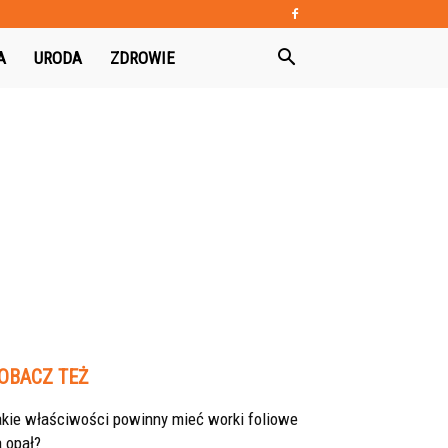
A
URODA
ZDROWIE
OBACZ TEŻ
akie właściwości powinny mieć worki foliowe
 opał?