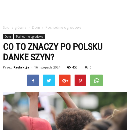
Strona główna
Dom
Pochodnie ogrodowe
Dom
Pochodnie ogrodowe
CO TO ZNACZY PO POLSKU
DANKE SZYN?
Przez
Redakcja
-
16 listopada 2024
453
0