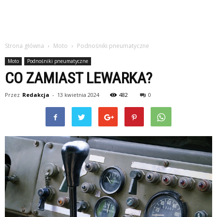
Strona główna
Moto
Podnośniki pneumatyczne
Moto
Podnośniki pneumatyczne
CO ZAMIAST LEWARKA?
Przez
Redakcja
-
13 kwietnia 2024
482
0