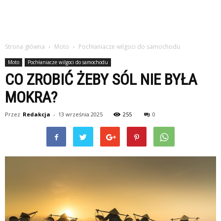
Strona główna
Moto
Pochłaniacze wilgoci do samochodu
Moto
Pochłaniacze wilgoci do samochodu
CO ZROBIĆ ŻEBY SÓL NIE BYŁA
MOKRA?
Przez
Redakcja
-
13 września 2025
255
0