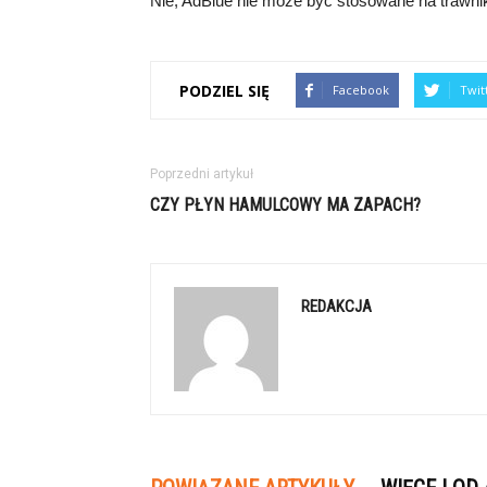
Nie, AdBlue nie może być stosowane na trawni
PODZIEL SIĘ
Facebook
Twit
Poprzedni artykuł
CZY PŁYN HAMULCOWY MA ZAPACH?
REDAKCJA