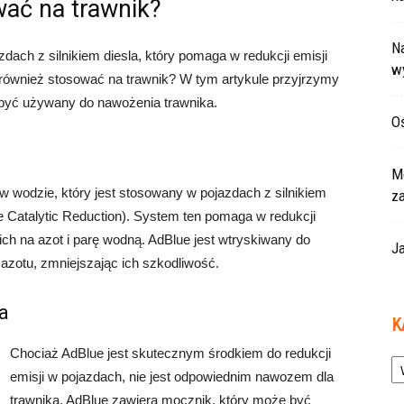
ać na trawnik?
Na
ach z silnikiem diesla, który pomaga w redukcji emisji
w
również stosować na trawnik? W tym artykule przyjrzymy
e być używany do nawożenia trawnika.
Oś
Mo
 wodzie, który jest stosowany w pojazdach z silnikiem
z
Catalytic Reduction). System ten pomaga w redukcji
ich na azot i parę wodną. AdBlue jest wtryskiwany do
Ja
azotu, zmniejszając ich szkodliwość.
a
K
Chociaż AdBlue jest skutecznym środkiem do redukcji
Ka
emisji w pojazdach, nie jest odpowiednim nawozem dla
trawnika. AdBlue zawiera mocznik, który może być