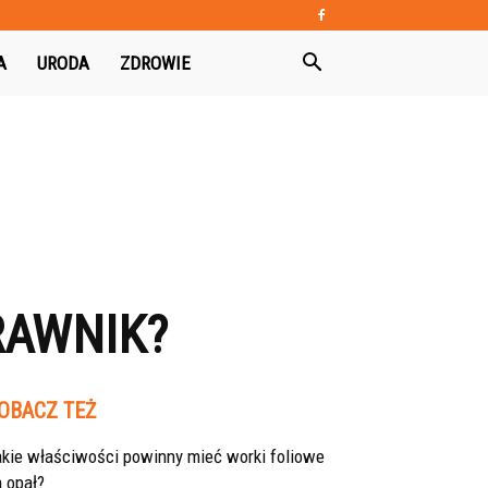
A
URODA
ZDROWIE
RAWNIK?
OBACZ TEŻ
akie właściwości powinny mieć worki foliowe
 opał?