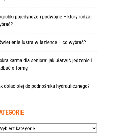
grobki pojedyncze i podwójne – który rodzaj
ybrać?
wietlenie lustra w łazience – co wybrać?
kra karma dla seniora: jak ułatwić jedzenie i
adbać o formę
k dolać olej do podnośnika hydraulicznego?
ATEGORIE
tegorie