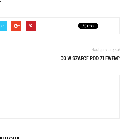
k.
ter
Następny artykuł
CO W SZAFCE POD ZLEWEM?