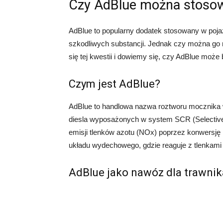
Czy AdBlue można stosow
AdBlue to popularny dodatek stosowany w pojazd
szkodliwych substancji. Jednak czy można go 
się tej kwestii i dowiemy się, czy AdBlue moż
Czym jest AdBlue?
AdBlue to handlowa nazwa roztworu mocznika w
diesla wyposażonych w system SCR (Selective 
emisji tlenków azotu (NOx) poprzez konwersję 
układu wydechowego, gdzie reaguje z tlenkami 
AdBlue jako nawóz dla trawnik