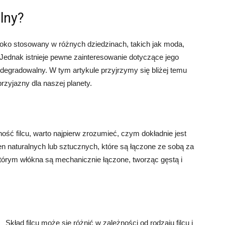
alny?
eroko stosowany w różnych dziedzinach, takich jak moda,
. Jednak istnieje pewne zainteresowanie dotyczące jego
iodegradowalny. W tym artykule przyjrzymy się bliżej temu
przyjazny dla naszej planety.
ość filcu, warto najpierw zrozumieć, czym dokładnie jest
ien naturalnych lub sztucznych, które są łączone ze sobą za
tórym włókna są mechanicznie łączone, tworząc gęstą i
Skład filcu może się różnić w zależności od rodzaju filcu i