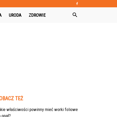
A
URODA
ZDROWIE
OBACZ TEŻ
akie właściwości powinny mieć worki foliowe
 opał?