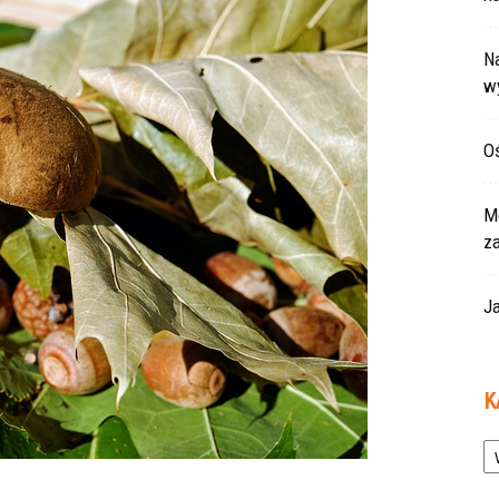
Na
w
Oś
Mo
z
Ja
K
Ka