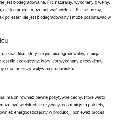
ie jest biodegradowalna. Filc naturalny, wykonany z wełny,
ale ten proces może potrwać wiele lat. Filc sztuczny,
ak poliester, nie jest biodegradowalny i może pozostawać w
lcu
uniknąć filcu, który nie jest biodegradowalny, istnieją
 jest filc ekologiczny, który jest wykonany z recyklingu
alny i ma mniejszy wpływ na środowisko.
lna, ma on również pewne pozytywne cechy, które warto
y może być wielokrotnie używany, co zmniejsza potrzebę
t również energooszczędny w produkcji, ponieważ proces