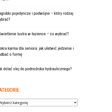
grobki pojedyncze i podwójne – który rodzaj
ybrać?
wietlenie lustra w łazience – co wybrać?
kra karma dla seniora: jak ułatwić jedzenie i
adbać o formę
k dolać olej do podnośnika hydraulicznego?
ATEGORIE
tegorie