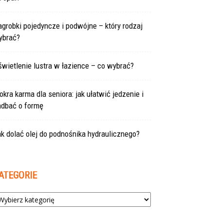
grobki pojedyncze i podwójne – który rodzaj
ybrać?
wietlenie lustra w łazience – co wybrać?
kra karma dla seniora: jak ułatwić jedzenie i
adbać o formę
k dolać olej do podnośnika hydraulicznego?
ATEGORIE
tegorie