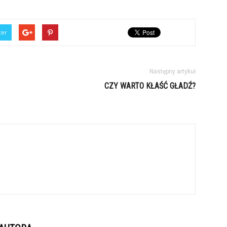
ter
Następny artykuł
CZY WARTO KŁAŚĆ GŁADŹ?