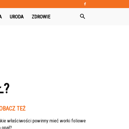
A
URODA
ZDROWIE
Ł?
OBACZ TEŻ
akie właściwości powinny mieć worki foliowe
 opał?