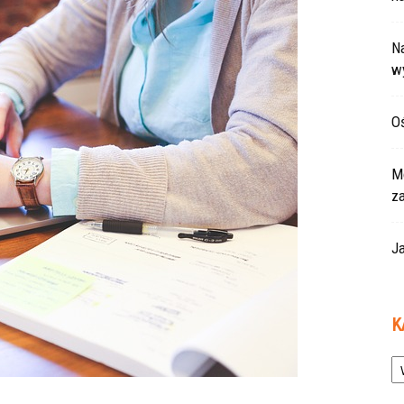
Na
w
Oś
Mo
z
Ja
K
Ka