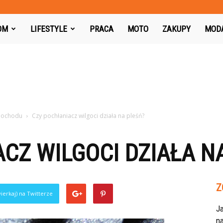
azon.pl
OM
LIFESTYLE
PRACA
MOTO
ZAKUPY
MOD
amochodu
Czy pochłaniacz wilgoci działa na pleśń?
CZ WILGOCI DZIAŁA N
Z
ierkaj) na Twitterze
J
na