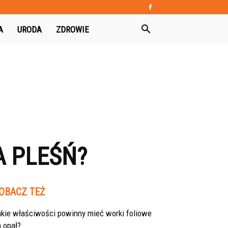
A
URODA
ZDROWIE
A PLEŚŃ?
OBACZ TEŻ
akie właściwości powinny mieć worki foliowe
 opał?