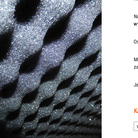
Na
w
Oś
Mo
z
Ja
K
Ka