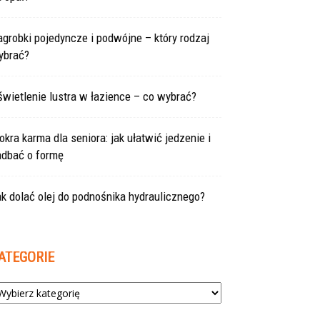
grobki pojedyncze i podwójne – który rodzaj
ybrać?
wietlenie lustra w łazience – co wybrać?
kra karma dla seniora: jak ułatwić jedzenie i
adbać o formę
k dolać olej do podnośnika hydraulicznego?
ATEGORIE
tegorie