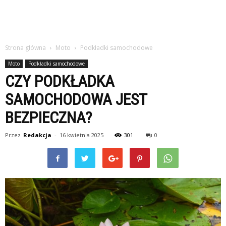
Strona główna
Moto
Podkładki samochodowe
Moto
Podkładki samochodowe
CZY PODKŁADKA
SAMOCHODOWA JEST
BEZPIECZNA?
Przez
Redakcja
-
16 kwietnia 2025
301
0