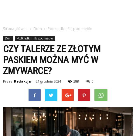
Strona główna
Dom
Podkładki i filc pod meble
Dom
Podkładki i filc pod meble
CZY TALERZE ZE ZŁOTYM
PASKIEM MOŻNA MYĆ W
ZMYWARCE?
Przez
Redakcja
-
21 grudnia 2024
388
0