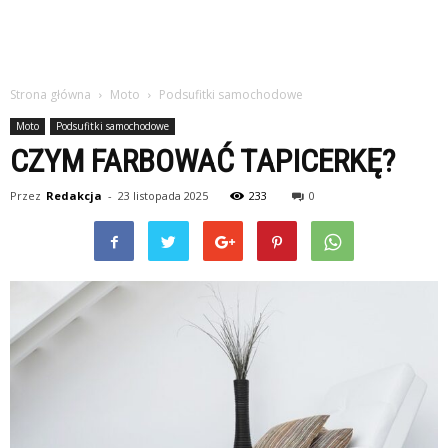
Strona główna
Moto
Podsufitki samochodowe
Moto
Podsufitki samochodowe
CZYM FARBOWAĆ TAPICERKĘ?
Przez
Redakcja
-
23 listopada 2025
233
0