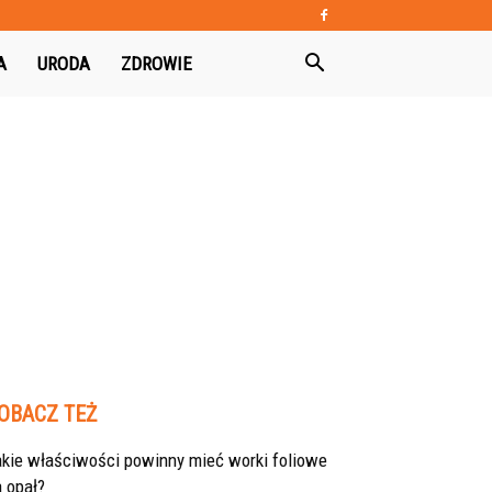
A
URODA
ZDROWIE
OBACZ TEŻ
akie właściwości powinny mieć worki foliowe
 opał?