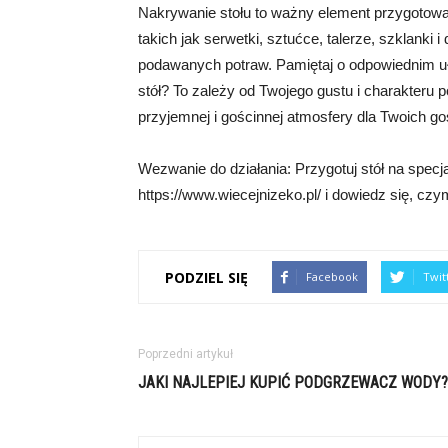
Nakrywanie stołu to ważny element przygotowa
takich jak serwetki, sztućce, talerze, szklanki
podawanych potraw. Pamiętaj o odpowiednim uł
stół? To zależy od Twojego gustu i charakteru p
przyjemnej i gościnnej atmosfery dla Twoich go
Wezwanie do działania: Przygotuj stół na specja
https://www.wiecejnizeko.pl/ i dowiedz się, cz
PODZIEL SIĘ
Facebook
Twit
Poprzedni artykuł
JAKI NAJLEPIEJ KUPIĆ PODGRZEWACZ WODY?