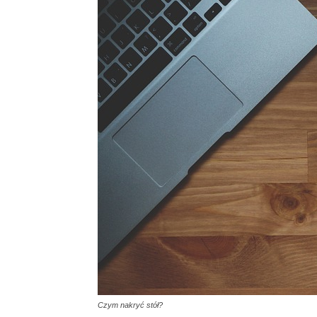
Czym nakryć stół?