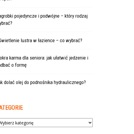
grobki pojedyncze i podwójne – który rodzaj
ybrać?
wietlenie lustra w łazience – co wybrać?
kra karma dla seniora: jak ułatwić jedzenie i
adbać o formę
k dolać olej do podnośnika hydraulicznego?
ATEGORIE
tegorie