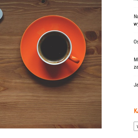
Na
w
Oś
Mo
z
Ja
K
Ka