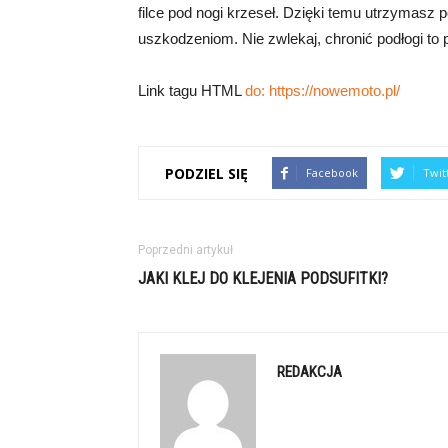
filce pod nogi krzeseł. Dzięki temu utrzymasz
uszkodzeniom. Nie zwlekaj, chronić podłogi to p
Link tagu HTML
do:
https://nowemoto.pl/
PODZIEL SIĘ
Facebook
Twit
Poprzedni artykuł
JAKI KLEJ DO KLEJENIA PODSUFITKI?
REDAKCJA