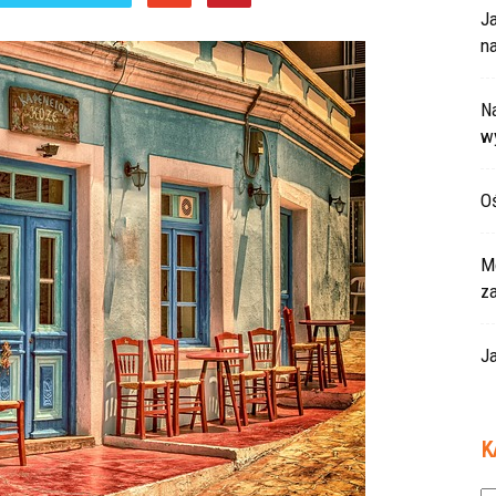
J
na
Na
w
Oś
Mo
z
Ja
K
Ka