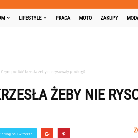
azon.pl
OM
LIFESTYLE
PRACA
MOTO
ZAKUPY
MOD
Czym podbić krzesła żeby nie rysowały podłogi?
RZESŁA ŻEBY NIE RYS
Z
ierkaj) na Twitterze