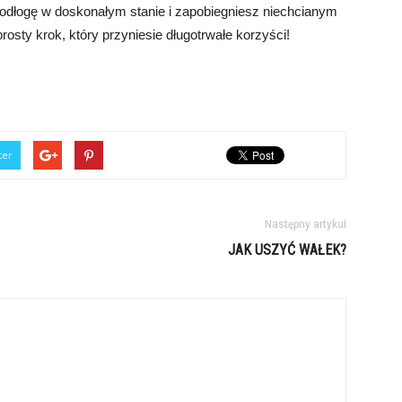
 podłogę w doskonałym stanie i zapobiegniesz niechcianym
rosty krok, który przyniesie długotrwałe korzyści!
ter
Następny artykuł
JAK USZYĆ WAŁEK?