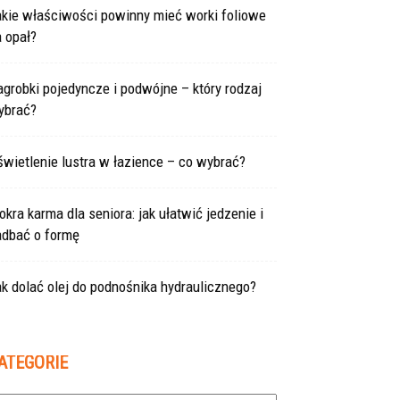
akie właściwości powinny mieć worki foliowe
 opał?
grobki pojedyncze i podwójne – który rodzaj
ybrać?
wietlenie lustra w łazience – co wybrać?
kra karma dla seniora: jak ułatwić jedzenie i
adbać o formę
k dolać olej do podnośnika hydraulicznego?
ATEGORIE
tegorie