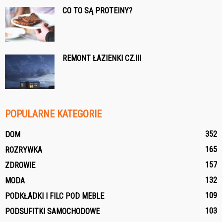
CO TO SĄ PROTEINY?
REMONT ŁAZIENKI CZ.III
POPULARNE KATEGORIE
352
DOM
165
ROZRYWKA
157
ZDROWIE
132
MODA
109
PODKŁADKI I FILC POD MEBLE
103
PODSUFITKI SAMOCHODOWE