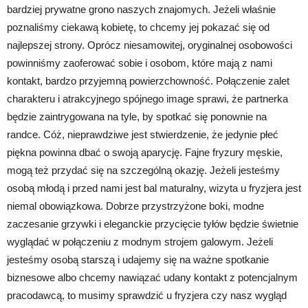
bardziej prywatne grono naszych znajomych. Jeżeli właśnie
poznaliśmy ciekawą kobietę, to chcemy jej pokazać się od
najlepszej strony. Oprócz niesamowitej, oryginalnej osobowości
powinniśmy zaoferować sobie i osobom, które mają z nami
kontakt, bardzo przyjemną powierzchowność. Połączenie zalet
charakteru i atrakcyjnego spójnego image sprawi, że partnerka
będzie zaintrygowana na tyle, by spotkać się ponownie na
randce. Cóż, nieprawdziwe jest stwierdzenie, że jedynie płeć
piękna powinna dbać o swoją aparycję. Fajne fryzury męskie,
mogą też przydać się na szczególną okazję. Jeżeli jesteśmy
osobą młodą i przed nami jest bal maturalny, wizyta u fryzjera jest
niemal obowiązkowa. Dobrze przystrzyżone boki, modne
zaczesanie grzywki i eleganckie przycięcie tyłów będzie świetnie
wyglądać w połączeniu z modnym strojem galowym. Jeżeli
jesteśmy osobą starszą i udajemy się na ważne spotkanie
biznesowe albo chcemy nawiązać udany kontakt z potencjalnym
pracodawcą, to musimy sprawdzić u fryzjera czy nasz wygląd