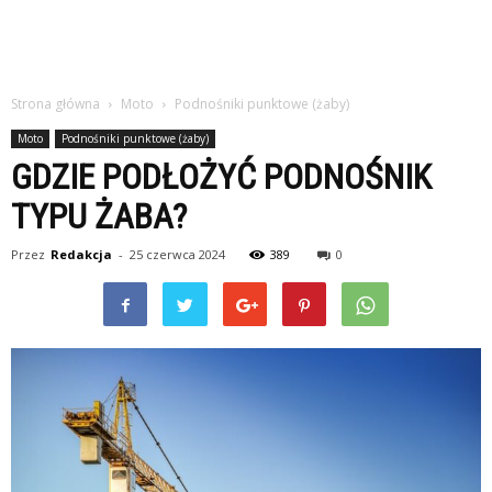
Strona główna
Moto
Podnośniki punktowe (żaby)
Moto
Podnośniki punktowe (żaby)
GDZIE PODŁOŻYĆ PODNOŚNIK
TYPU ŻABA?
Przez
Redakcja
-
25 czerwca 2024
389
0