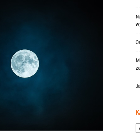
Na
w
Oś
Mo
z
Ja
K
Ka