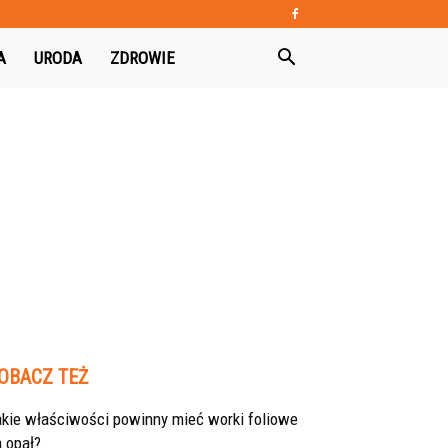
A
URODA
ZDROWIE
OBACZ TEŻ
akie właściwości powinny mieć worki foliowe
 opał?