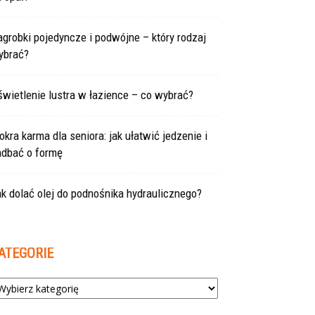
grobki pojedyncze i podwójne – który rodzaj
ybrać?
wietlenie lustra w łazience – co wybrać?
kra karma dla seniora: jak ułatwić jedzenie i
adbać o formę
k dolać olej do podnośnika hydraulicznego?
ATEGORIE
tegorie