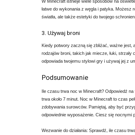
W Minecraft istnieje wiele sposobów na oświet
łatwe do wykonania z węgla i patyka. Możesz ró
światła, ale także estetyki do twojego schronien
3. Używaj broni
Kiedy potwory zaczną się zbliżać, ważne jest
rodzajów broni, takich jak miecze, łuki, strzały
odpowiada twojemu stylowi gry i używaj jej z 
Podsumowanie
Ile czasu trwa noc w Minecraft? Odpowiedź na t
trwa około 7 minut. Noc w Minecraft to czas peł
zdobywania surowców. Pamiętaj, aby być przy
odpowiednie wyposażenie. Ciesz się nocnymi p
Wezwanie do działania: Sprawdź, ile czasu trwa