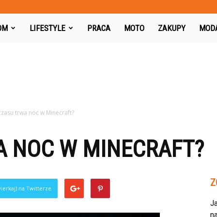
azon.pl
OM
LIFESTYLE
PRACA
MOTO
ZAKUPY
MOD
 czasu trwa noc w Minecraft?
A NOC W MINECRAFT?
Z
ierkaj) na Twitterze
J
na