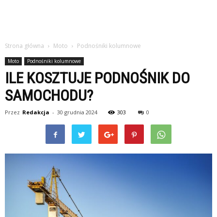
Strona główna
Moto
Podnośniki kolumnowe
Moto
Podnośniki kolumnowe
ILE KOSZTUJE PODNOŚNIK DO
SAMOCHODU?
Przez
Redakcja
-
30 grudnia 2024
303
0