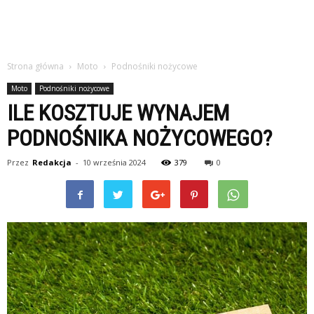
Strona główna
Moto
Podnośniki nożycowe
Moto
Podnośniki nożycowe
ILE KOSZTUJE WYNAJEM
PODNOŚNIKA NOŻYCOWEGO?
Przez
Redakcja
-
10 września 2024
379
0