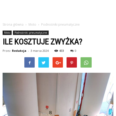
Strona główna
Moto
Podnośniki pneumatyczne
Moto
Podnośniki pneumatyczne
ILE KOSZTUJE ZWYŻKA?
Przez
Redakcja
-
3 marca 2024
433
0