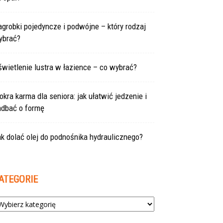
grobki pojedyncze i podwójne – który rodzaj
ybrać?
wietlenie lustra w łazience – co wybrać?
kra karma dla seniora: jak ułatwić jedzenie i
adbać o formę
k dolać olej do podnośnika hydraulicznego?
ATEGORIE
tegorie