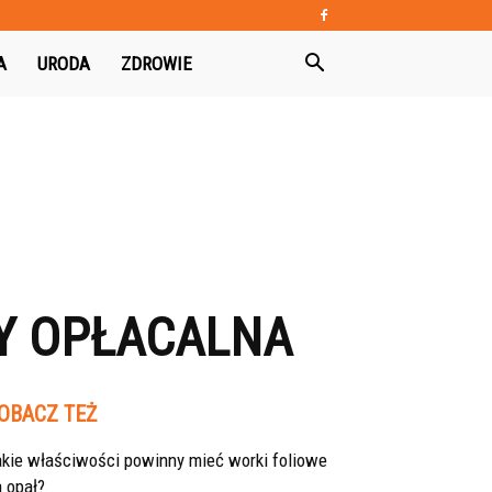
A
URODA
ZDROWIE
Y OPŁACALNA
OBACZ TEŻ
akie właściwości powinny mieć worki foliowe
 opał?