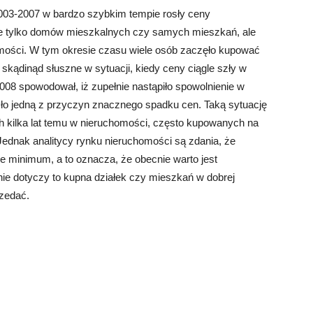
2003-2007 w bardzo szybkim tempie rosły ceny
ie tylko domów mieszkalnych czy samych mieszkań, ale
omości. W tym okresie czasu wiele osób zaczęło kupować
 skądinąd słuszne w sytuacji, kiedy ceny ciągle szły w
08 spowodował, iż zupełnie nastąpiło spowolnienie w
ło jedną z przyczyn znacznego spadku cen. Taką sytuację
h kilka lat temu w nieruchomości, często kupowanych na
. Jednak analitycy rynku nieruchomości są zdania, że
e minimum, a to oznacza, że obecnie warto jest
e dotyczy to kupna działek czy mieszkań w dobrej
rzedać.