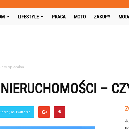
azon.pl
OM
LIFESTYLE
PRACA
MOTO
ZAKUPY
MOD
– czy opłacalna
 NIERUCHOMOŚCI – CZ
0
Z
ierkaj) na Twitterze
J
na