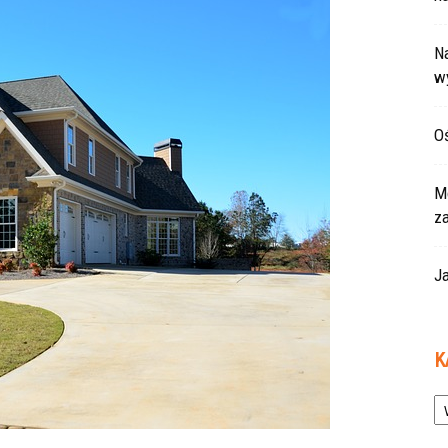
Na
w
Oś
Mo
z
Ja
K
Ka