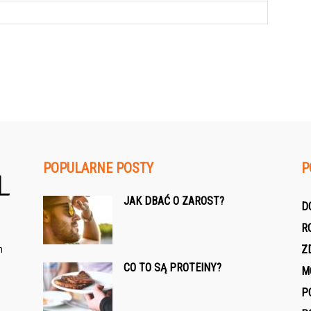
POPULARNE POSTY
P
JAK DBAĆ O ZAROST?
D
R
h
Z
CO TO SĄ PROTEINY?
M
P