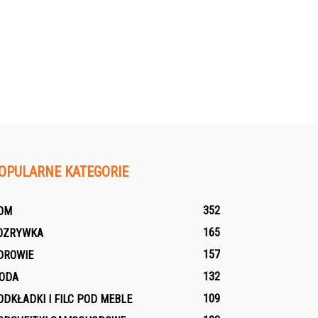
OPULARNE KATEGORIE
352
OM
165
OZRYWKA
157
DROWIE
132
ODA
109
ODKŁADKI I FILC POD MEBLE