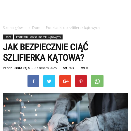
Strona główna
Dom
Podkładki do szlifierek kątowych
Dom
Podkładki do szlifierek kątowych
JAK BEZPIECZNIE CIĄĆ
SZLIFIERKA KĄTOWA?
Przez
Redakcja
-
27 marca 2025
303
0