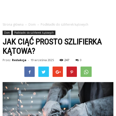
Strona główna
Dom
Podkładki do szlifierek kątowych
Dom
Podkładki do szlifierek kątowych
JAK CIĄĆ PROSTO SZLIFIERKA
KĄTOWA?
Przez
Redakcja
-
19 września 2025
247
0