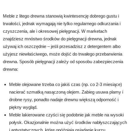
Meble z litego drewna stanowią kwintesencję dobrego gustu i
trwałości, jednak wymagają nie tylko regularnego odkurzania i
czyszczenia, ale i okresowej pielęgnacji. W marketach
znajdziesz mnóstwo środków do pielęgnacji drewna, jednak
używaj ich oszczędnie – jeśli przesadzisz z detergentem albo
użyjesz niewłaściwego, może dojść do trwałego przebarwienia
drewna. Sposób pielęgnacji zależy od sposobu zabezpieczenia
drewna:
Meble olejowane trzeba co jakiś czas (np. co 2-3 miesiące)
nacierać szmatką nasączoną olejem. Zabieg usuwa plamy i
drobne rysy, ponadto nadaje drewnu większą odporność i
piękny wygląd.
Meble lakierowane czyści się podobnie jak meble na wysoki
połysk. Okazjonalnie można użyć środków nabłyszczających
i antystatycznych, które opóźniają osiadanie kurzu.