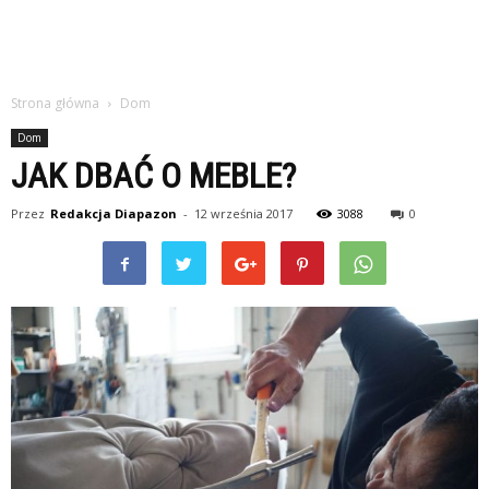
Strona główna
Dom
Dom
JAK DBAĆ O MEBLE?
Przez
Redakcja Diapazon
-
12 września 2017
3088
0