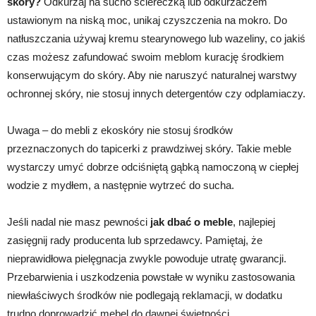
skóry?
Odkurzaj na sucho ściereczką lub odkurzaczem
ustawionym na niską moc, unikaj czyszczenia na mokro. Do
natłuszczania używaj kremu stearynowego lub wazeliny, co jakiś
czas możesz zafundować swoim meblom kurację środkiem
konserwującym do skóry. Aby nie naruszyć naturalnej warstwy
ochronnej skóry, nie stosuj innych detergentów czy odplamiaczy.
Uwaga – do mebli z ekoskóry nie stosuj środków
przeznaczonych do tapicerki z prawdziwej skóry. Takie meble
wystarczy umyć dobrze odciśniętą gąbką namoczoną w ciepłej
wodzie z mydłem, a następnie wytrzeć do sucha.
Jeśli nadal nie masz pewności
jak dbać o meble
, najlepiej
zasięgnij rady producenta lub sprzedawcy. Pamiętaj, że
nieprawidłowa pielęgnacja zwykle powoduje utratę gwarancji.
Przebarwienia i uszkodzenia powstałe w wyniku zastosowania
niewłaściwych środków nie podlegają reklamacji, w dodatku
trudno doprowadzić mebel do dawnej świetności.