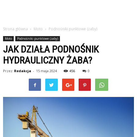
Strona główna
Moto
Podnośniki punktowe (żaby)
Moto
Podnośniki punktowe (żaby)
JAK DZIAŁA PODNOŚNIK
HYDRAULICZNY ŻABA?
Przez
Redakcja
-
15 maja 2024
456
0