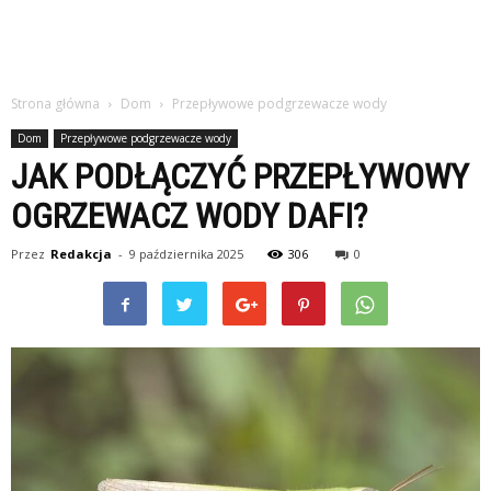
Strona główna
Dom
Przepływowe podgrzewacze wody
Dom
Przepływowe podgrzewacze wody
JAK PODŁĄCZYĆ PRZEPŁYWOWY
OGRZEWACZ WODY DAFI?
Przez
Redakcja
-
9 października 2025
306
0