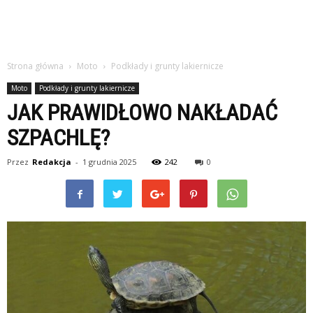
Strona główna
Moto
Podkłady i grunty lakiernicze
Moto
Podkłady i grunty lakiernicze
JAK PRAWIDŁOWO NAKŁADAĆ
SZPACHLĘ?
Przez
Redakcja
-
1 grudnia 2025
242
0