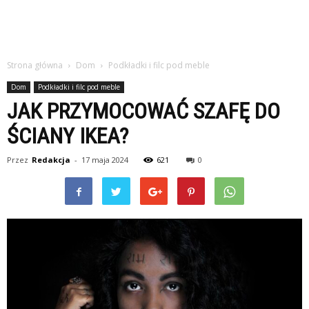
Strona główna
Dom
Podkładki i filc pod meble
Dom
Podkładki i filc pod meble
JAK PRZYMOCOWAĆ SZAFĘ DO
ŚCIANY IKEA?
Przez
Redakcja
-
17 maja 2024
621
0