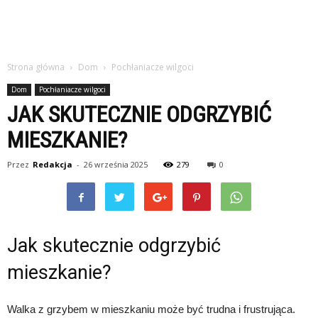
Strona główna
Dom
Pochłaniacze wilgoci
Dom
Pochłaniacze wilgoci
JAK SKUTECZNIE ODGRZYBIĆ
MIESZKANIE?
Przez
Redakcja
-
26 września 2025
279
0
Jak skutecznie odgrzybić
mieszkanie?
Walka z grzybem w mieszkaniu może być trudna i frustrująca.